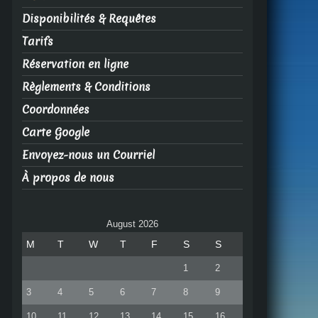
Disponibilités & Requêtes
Tarifs
Réservation en ligne
Règlements & Conditions
Coordonnées
Carte Google
Envoyez-nous un Courriel
À propos de nous
August 2026
M
T
W
T
F
S
S
1
2
3
4
5
6
7
8
9
10
11
12
13
14
15
16